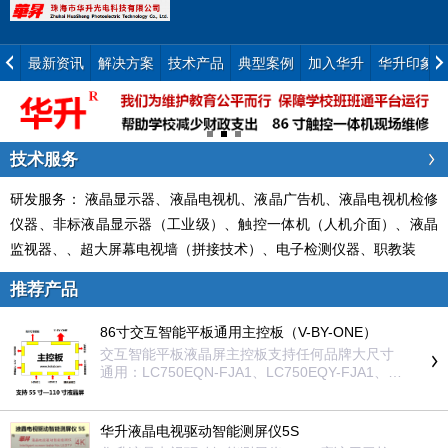
最新资讯
解决方案
技术产品
典型案例
加入华升
华升印象
技术服务
研发服务： 液晶显示器、液晶电视机、液晶广告机、液晶电视机检修
仪器、非标液晶显示器（工业级）、触控一体机（人机介面）、液晶
监视器、、超大屏幕电视墙（拼接技术）、电子检测仪器、职教装
推荐产品
86寸交互智能平板通用主控板（V-BY-ONE）
交互智能平板液晶屏主控板支持任何品牌大尺寸
通用：LC750EQN-FJA1、LC750EQY-FJA1、L
C750DZ5-SMA1、LC750EQF-FLM4、LC750E
GY-SKM1、LC750EQL-SKA1、LD750EQD-FJ
M1、LC750EQF-FLM2、LC750EQY-SNA1、L
华升液晶电视驱动智能测屏仪5S
D750EQF-FJM1、LC750EQF-FLM3、LD750D