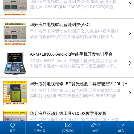
华升液晶电视驱动智能测屏仪5S/6S应该用于检
GN-FKH3、LD750EQD-FLM1、LD750DGN-FK
测大屏LC860EQN/LC860EQY/LC860EQD液晶
H1、LD750DGY-SKP2、GL750-C13-LC750EG
屏维修希沃seewo、鸿合HiteVision、海康威视HI
Y、GL750-C16-LC750EGY、GL750-C40-LC75
KVISION、大华dahua、创维Skyworth、东方中
0EGY、HV750QUB-N9D、HV750QUB-N9A、V
原、MAXHUB、华为HUAVEI、中银科技BOCT、
华升液晶电视驱动智能测屏仪5C
750DK1-KS5、V750DK1-KS5、V750DK1-QS
达芬奇DAvinci、长虹、TCL、海信、MeeHUB、
3、DV750QUB-R01、DV750QUM-N00、DV75
华升液晶电视驱动智能测屏仪5C液晶电视点屏仪
康佳、JAV、巨龙、中电数码SCT、联想、京东
0QUB-P10、V750DK1-QS5、FS750-D20-4K-
液晶电视侧屏仪的使用液晶电视侧屏仪能测大屏
方BOE、海尔、Goodview、仙视Goodview、华
Z、FS750-D30-4K-Z、FS750-D25-4K-Z、YZ75
液晶电视侧屏仪液晶电视侧屏液晶电视背光点屏
创HSCHN、皓丽、高锐Dazs、视源、视睿、KT
0DV02-UD25、S750DJ3-D02、S750DK1-K0
仪价格液晶电视测屏仪什么牌子的好用华声®液
C、互视达、AOC、智美科、卡迪富、创显、大
2、ST7461D01-6、ST7461D01-1、ST7461D0
晶电视智能测屏仪5C​
ARM+LINUX+Android智能手机开发实训平台
恒......（大尺寸液晶电视机维修品牌：索尼SON
2-6、SG7461D02-2、ST7461D01-5、ST7461D
Y、夏普SHARP、小米、乐视、三星、海信、长
ARM+LINUX+Android智能手机开发实训平台华
02-2、CC700PV3D、LTI750FJ01、LSC750FF
虹、创维、东芝、LG、飞利浦、AOC、康佳、H
升液晶电视教学实验箱应该于安徽工商职业学
02-W、T750QVN01.0、T750QVF01.0、T750Q
PC、JVC、松下、海尔、TCL、HKC等）华声®
院，江苏南京正德职业技术学院，珠海市高级技
VF02.0、P750QVN02.1、P750QVN01.1、T750
液晶电视智能测屏仪
工学校（珠海市技师学院）,安徽科技学院电气与
QVN02.0、KB750DU20-L01、G750ENT-N20、
电子工程学院，大连民族大学物理与材料工程学
华升液晶电视维修LED背光检测工具智能型V120I（H
CV700U1-T01、LTA750HQ01、LTA750FJ01、
院、天津职业技术师范大学，四川工商学院，北
S-BKE120I）
LTA750FF01、LSF750FJ01-K、LQ695D1VG0
华升液晶电视维修LED背光检测工具智能型V120I
京信息职业技术学院，生产线珠海城市职业技术
1、LQ695D1VG03、LQ695D1VG04、LQ695R
实时智能检测LED背光直观判断HS-BKE120I液晶
学院
3HB7S、LQ695R3VG03、JE695R3LA14、LC7
屏背光检测仪灯珠灯条测试器维修检测工具
90EQF-FGF1、LC790CQD-FGF1、LC790EQK
-FGF1、V820DJ1-Q01、LSC780FF01-W、LC8
华升液晶驱动升级工具V10.0X教学开发版
40EQD-SEM1、LD840EQD-SEM2、LC840EQ
华升液晶驱动升级工具V10.0X教学开发版：华声
D-SEF1、LD840EQD-SEM1、LC840EQD-SGF
职教装备系列产品型号HS-DUV10.0X实时智能液
1、LC840EQD-SEM3、LC840EQD-SEM4、LC
晶电视机驱动数据比对高速读写，实现教学项目
首页
关于公司
联系我们
电话
留言
840EQD-SEF2、P850QVN02.0、T850MVR02.