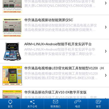
华升液晶电视驱动智能测屏仪5S/6S应该用于检
GN-FKH3、LD750EQD-FLM1、LD750DGN-FK
测大屏LC860EQN/LC860EQY/LC860EQD液晶
H1、LD750DGY-SKP2、GL750-C13-LC750EG
屏维修希沃seewo、鸿合HiteVision、海康威视HI
Y、GL750-C16-LC750EGY、GL750-C40-LC75
KVISION、大华dahua、创维Skyworth、东方中
0EGY、HV750QUB-N9D、HV750QUB-N9A、V
原、MAXHUB、华为HUAVEI、中银科技BOCT、
华升液晶电视驱动智能测屏仪5C
750DK1-KS5、V750DK1-KS5、V750DK1-QS
达芬奇DAvinci、长虹、TCL、海信、MeeHUB、
3、DV750QUB-R01、DV750QUM-N00、DV75
华升液晶电视驱动智能测屏仪5C液晶电视点屏仪
康佳、JAV、巨龙、中电数码SCT、联想、京东
0QUB-P10、V750DK1-QS5、FS750-D20-4K-
液晶电视侧屏仪的使用液晶电视侧屏仪能测大屏
方BOE、海尔、Goodview、仙视Goodview、华
Z、FS750-D30-4K-Z、FS750-D25-4K-Z、YZ75
液晶电视侧屏仪液晶电视侧屏液晶电视背光点屏
创HSCHN、皓丽、高锐Dazs、视源、视睿、KT
0DV02-UD25、S750DJ3-D02、S750DK1-K0
仪价格液晶电视测屏仪什么牌子的好用华声®液
C、互视达、AOC、智美科、卡迪富、创显、大
2、ST7461D01-6、ST7461D01-1、ST7461D0
晶电视智能测屏仪5C​
ARM+LINUX+Android智能手机开发实训平台
恒......（大尺寸液晶电视机维修品牌：索尼SON
2-6、SG7461D02-2、ST7461D01-5、ST7461D
Y、夏普SHARP、小米、乐视、三星、海信、长
ARM+LINUX+Android智能手机开发实训平台华
02-2、CC700PV3D、LTI750FJ01、LSC750FF
虹、创维、东芝、LG、飞利浦、AOC、康佳、H
升液晶电视教学实验箱应该于安徽工商职业学
02-W、T750QVN01.0、T750QVF01.0、T750Q
PC、JVC、松下、海尔、TCL、HKC等）华声®
院，江苏南京正德职业技术学院，珠海市高级技
VF02.0、P750QVN02.1、P750QVN01.1、T750
液晶电视智能测屏仪
工学校（珠海市技师学院）,安徽科技学院电气与
QVN02.0、KB750DU20-L01、G750ENT-N20、
电子工程学院，大连民族大学物理与材料工程学
华升液晶电视维修LED背光检测工具智能型V120I（H
CV700U1-T01、LTA750HQ01、LTA750FJ01、
院、天津职业技术师范大学，四川工商学院，北
S-BKE120I）
LTA750FF01、LSF750FJ01-K、LQ695D1VG0
华升液晶电视维修LED背光检测工具智能型V120I
京信息职业技术学院，生产线珠海城市职业技术
1、LQ695D1VG03、LQ695D1VG04、LQ695R
实时智能检测LED背光直观判断HS-BKE120I液晶
学院
3HB7S、LQ695R3VG03、JE695R3LA14、LC7
屏背光检测仪灯珠灯条测试器维修检测工具
90EQF-FGF1、LC790CQD-FGF1、LC790EQK
-FGF1、V820DJ1-Q01、LSC780FF01-W、LC8
华升液晶驱动升级工具V10.0X教学开发版
40EQD-SEM1、LD840EQD-SEM2、LC840EQ
华升液晶驱动升级工具V10.0X教学开发版：华声
D-SEF1、LD840EQD-SEM1、LC840EQD-SGF
职教装备系列产品型号HS-DUV10.0X实时智能液
1、LC840EQD-SEM3、LC840EQD-SEM4、LC
晶电视机驱动数据比对高速读写，实现教学项目
首页
关于公司
联系我们
电话
留言
840EQD-SEF2、P850QVN02.0、T850MVR02.