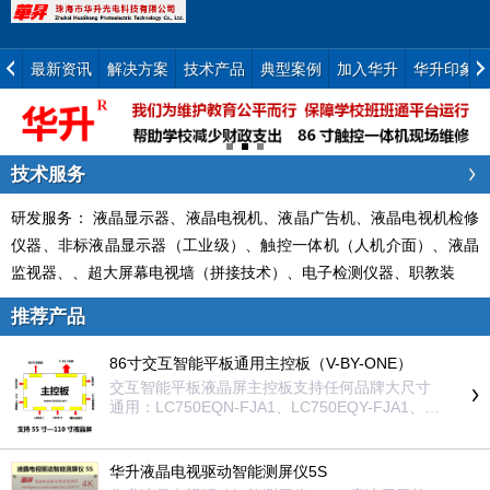
最新资讯
解决方案
技术产品
典型案例
加入华升
华升印象
技术服务
研发服务： 液晶显示器、液晶电视机、液晶广告机、液晶电视机检修
仪器、非标液晶显示器（工业级）、触控一体机（人机介面）、液晶
监视器、、超大屏幕电视墙（拼接技术）、电子检测仪器、职教装
推荐产品
86寸交互智能平板通用主控板（V-BY-ONE）
交互智能平板液晶屏主控板支持任何品牌大尺寸
通用：LC750EQN-FJA1、LC750EQY-FJA1、L
C750DZ5-SMA1、LC750EQF-FLM4、LC750E
GY-SKM1、LC750EQL-SKA1、LD750EQD-FJ
M1、LC750EQF-FLM2、LC750EQY-SNA1、L
华升液晶电视驱动智能测屏仪5S
D750EQF-FJM1、LC750EQF-FLM3、LD750D